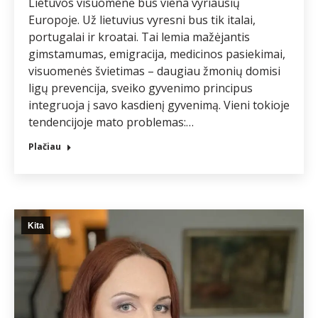
Lietuvos visuomenė bus viena vyriausių
Europoje. Už lietuvius vyresni bus tik italai,
portugalai ir kroatai. Tai lemia mažėjantis
gimstamumas, emigracija, medicinos pasiekimai,
visuomenės švietimas – daugiau žmonių domisi
ligų prevencija, sveiko gyvenimo principus
integruoja į savo kasdienį gyvenimą. Vieni tokioje
tendencijoje mato problemas:…
Plačiau
Kita