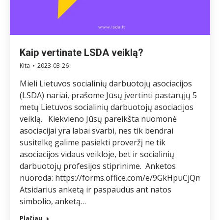
Kaip vertinate LSDA veiklą?
Kita
2023-03-26
Mieli Lietuvos socialinių darbuotojų asociacijos
(LSDA) nariai, prašome Jūsų įvertinti pastarųjų 5
metų Lietuvos socialinių darbuotojų asociacijos
veiklą. Kiekvieno Jūsų pareikšta nuomonė
asociacijai yra labai svarbi, nes tik bendrai
susitelkę galime pasiekti proveržį ne tik
asociacijos vidaus veikloje, bet ir socialinių
darbuotojų profesijos stiprinime. Anketos
nuoroda: https://forms.office.com/e/9GkHpuCjQm
Atsidarius anketą ir paspaudus ant natos
simbolio, anketą…
Plačiau