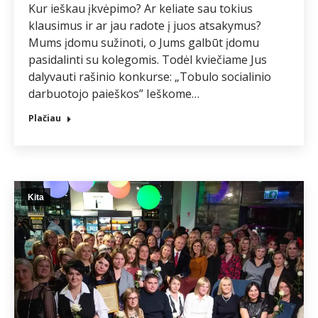
Kur ieškau įkvėpimo? Ar keliate sau tokius
klausimus ir ar jau radote į juos atsakymus?
Mums įdomu sužinoti, o Jums galbūt įdomu
pasidalinti su kolegomis. Todėl kviečiame Jus
dalyvauti rašinio konkurse: „Tobulo socialinio
darbuotojo paieškos” Ieškome…
Plačiau
Kita