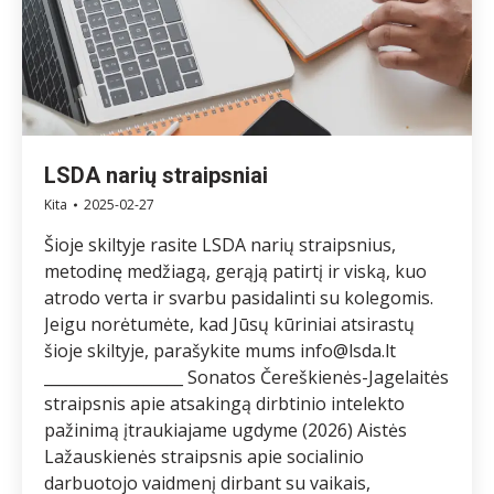
LSDA narių straipsniai
Kita
2025-02-27
Šioje skiltyje rasite LSDA narių straipsnius,
metodinę medžiagą, gerąją patirtį ir viską, kuo
atrodo verta ir svarbu pasidalinti su kolegomis.
Jeigu norėtumėte, kad Jūsų kūriniai atsirastų
šioje skiltyje, parašykite mums info@lsda.lt
__________________ Sonatos Čereškienės-Jagelaitės
straipsnis apie atsakingą dirbtinio intelekto
pažinimą įtraukiajame ugdyme (2026) Aistės
Lažauskienės straipsnis apie socialinio
darbuotojo vaidmenį dirbant su vaikais,