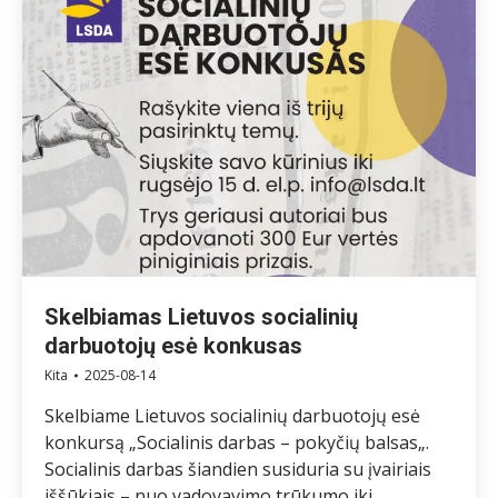
Skelbiamas Lietuvos socialinių
darbuotojų esė konkusas
Kita
2025-08-14
Skelbiame Lietuvos socialinių darbuotojų esė
konkursą „Socialinis darbas – pokyčių balsas„.
Socialinis darbas šiandien susiduria su įvairiais
iššūkiais – nuo vadovavimo trūkumo iki