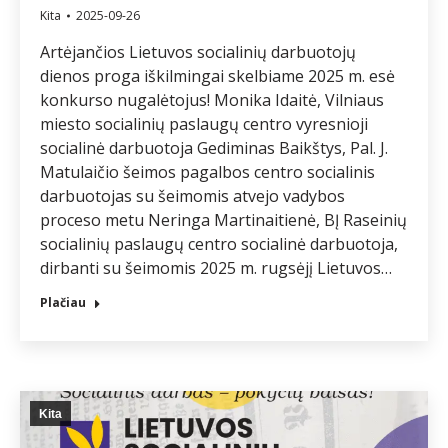
Kita
2025-09-26
Artėjančios Lietuvos socialinių darbuotojų
dienos proga iškilmingai skelbiame 2025 m. esė
konkurso nugalėtojus! Monika Idaitė, Vilniaus
miesto socialinių paslaugų centro vyresnioji
socialinė darbuotoja Gediminas Baikštys, Pal. J.
Matulaičio šeimos pagalbos centro socialinis
darbuotojas su šeimomis atvejo vadybos
proceso metu Neringa Martinaitienė, BĮ Raseinių
socialinių paslaugų centro socialinė darbuotoja,
dirbanti su šeimomis 2025 m. rugsėjį Lietuvos…
Plačiau
Kita