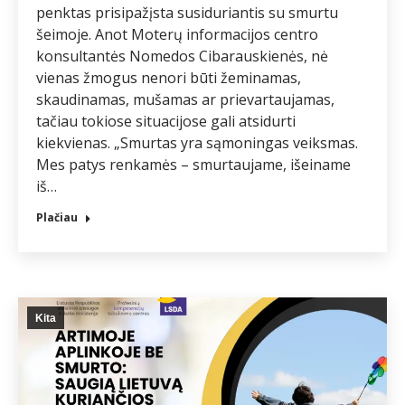
penktas prisipažįsta susiduriantis su smurtu
šeimoje. Anot Moterų informacijos centro
konsultantės Nomedos Cibarauskienės, nė
vienas žmogus nenori būti žeminamas,
skaudinamas, mušamas ar prievartaujamas,
tačiau tokiose situacijose gali atsidurti
kiekvienas. „Smurtas yra sąmoningas veiksmas.
Mes patys renkamės – smurtaujame, išeiname
iš…
Plačiau
Kita