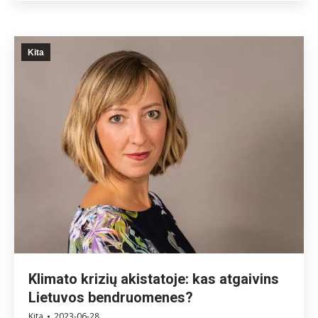
Kita
Klimato krizių akistatoje: kas atgaivins
Lietuvos bendruomenes?
Kita
2023-06-28