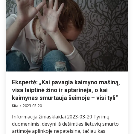
Ekspertė: „Kai pavagia kaimyno mašiną,
visa laiptinė žino ir aptarinėja, o kai
kaimynas smurtauja šeimoje – visi tyli“
Kita
2023-03-20
Informacija žiniasklaidai 2023-03-20 Tyrimų
duomenimis, devyni iš dešimties lietuvių smurto
artimoje aplinkoje nepateisina, tačiau kas