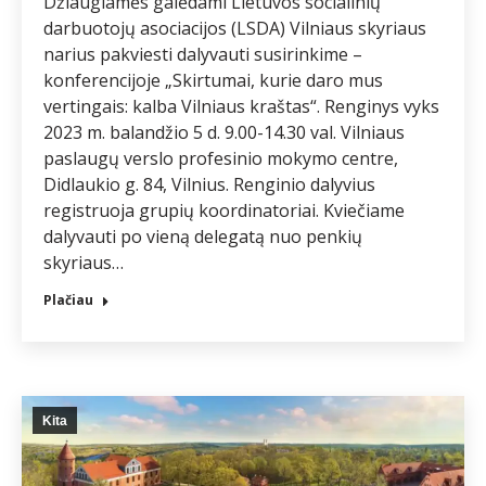
Džiaugiamės galėdami Lietuvos socialinių
darbuotojų asociacijos (LSDA) Vilniaus skyriaus
narius pakviesti dalyvauti susirinkime –
konferencijoje „Skirtumai, kurie daro mus
vertingais: kalba Vilniaus kraštas“. Renginys vyks
2023 m. balandžio 5 d. 9.00-14.30 val. Vilniaus
paslaugų verslo profesinio mokymo centre,
Didlaukio g. 84, Vilnius. Renginio dalyvius
registruoja grupių koordinatoriai. Kviečiame
dalyvauti po vieną delegatą nuo penkių
skyriaus…
Plačiau
Kita