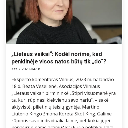
„Lietaus vaikai“: Kodėl norime, kad
penklinėje visos natos būtų tik „do“?
Kita
2023-04-18
Eksperto komentaras Vilnius, 2023 m. balandžio
18 d. Beata Veselienė, Asociacijos Vilniaus
„Lietaus vaikai“ pirmininkė „Stipri visuomenė yra
ta, kuri rūpinasi kiekvienu savo nariu“, – sakė
aktyvistė, pilietinių teisių gynėja, Martino
Liuterio Kingo žmona Koreta Skot King. Galime
rūpintis savo individualia laime, bet kokia ji, jei
nepasirūpiname artimu? Kai kurie politikai savo