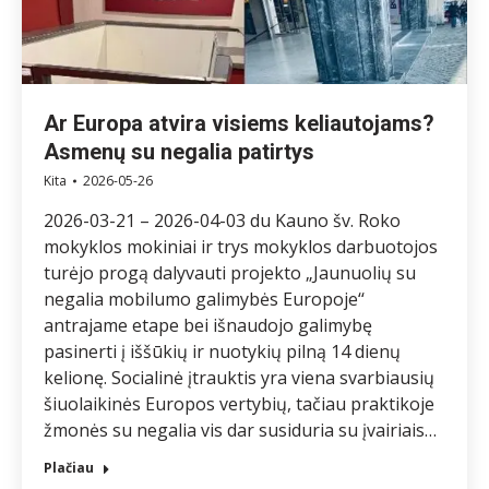
Ar Europa atvira visiems keliautojams?
Asmenų su negalia patirtys
Kita
2026-05-26
2026-03-21 – 2026-04-03 du Kauno šv. Roko
mokyklos mokiniai ir trys mokyklos darbuotojos
turėjo progą dalyvauti projekto „Jaunuolių su
negalia mobilumo galimybės Europoje‘‘
antrajame etape bei išnaudojo galimybę
pasinerti į iššūkių ir nuotykių pilną 14 dienų
kelionę. Socialinė įtrauktis yra viena svarbiausių
šiuolaikinės Europos vertybių, tačiau praktikoje
žmonės su negalia vis dar susiduria su įvairiais…
Plačiau