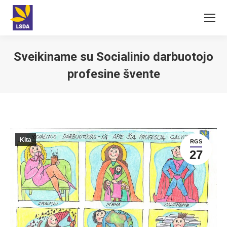
Sveikiname su Socialinio darbuotojo
profesine švente
You are here:
Kita
RGS
27