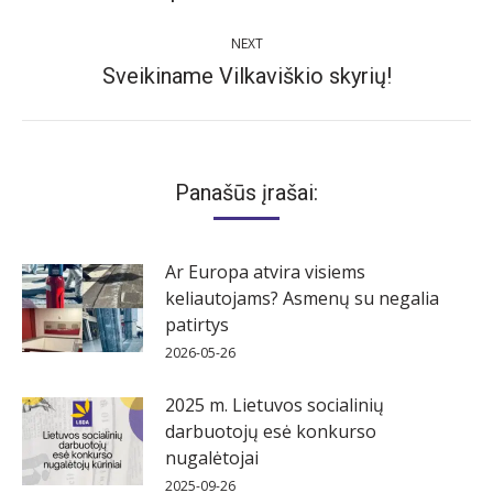
NEXT
Sveikiname Vilkaviškio skyrių!
Next
post:
Panašūs įrašai:
Ar Europa atvira visiems
keliautojams? Asmenų su negalia
patirtys
2026-05-26
2025 m. Lietuvos socialinių
darbuotojų esė konkurso
nugalėtojai
2025-09-26