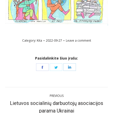
Category:
Kita
2022-09-27
Leave a comment
Pasidalinkite šiuo įrašu:
Share
Share
Share
on
on
on
Facebook
Twitter
LinkedIn
Post
PREVIOUS
navigation
Lietuvos socialinių darbuotojų asociacijos
Previous
parama Ukrainai
post: