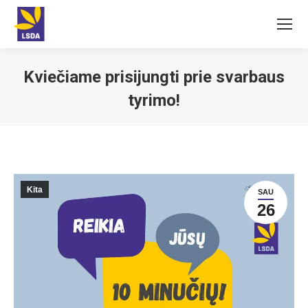
Kviečiame prisijungti prie svarbaus
tyrimo!
You are here:
Kita
SAU
26