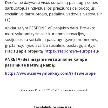
Kviečiame dalyvauti visus socialinių paslaugų srities
darbuotojus (individualios priežiūros darbuotojus,
socialinius darbuotojus, padalinių vadovus, vadovus ir
t.t.).
Apklausa yra RESPONSIVE projekto dalis. Projekto
metu vykdomi tyrimai ir kuriamos inovacijos,
susijusios su socialinių paslaugų gavėjų nuomonės,
grįžtamojo ryšio svarba socialinių paslaugų srityje.
Plačiau apie projektą:
https://responsive-europe.eu/
ANKETA (dešiniajame viršutiniame kampe
pasirinkite lietuvių kalbą)
https://www.surveymonkey.com/r/ifsweurope
Category:
Kita
2025-01-26
Leave a comment
Pasidalinkite šiuo įrašu: