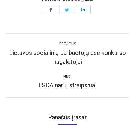
Share
Share
Share
on
on
on
Facebook
Twitter
LinkedIn
Post
PREVIOUS
navigation
Lietuvos socialinių darbuotojų esė konkurso
Previous
nugalėtojai
post:
NEXT
LSDA narių straipsniai
Next
post:
Panašūs įrašai: