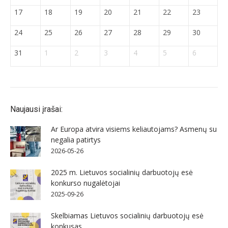
17
18
19
20
21
22
23
24
25
26
27
28
29
30
31
1
2
3
4
5
6
Naujausi įrašai:
Ar Europa atvira visiems keliautojams? Asmenų su
negalia patirtys
2026-05-26
2025 m. Lietuvos socialinių darbuotojų esė
konkurso nugalėtojai
2025-09-26
Skelbiamas Lietuvos socialinių darbuotojų esė
konkusas