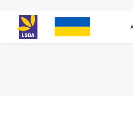
.
A
.
A