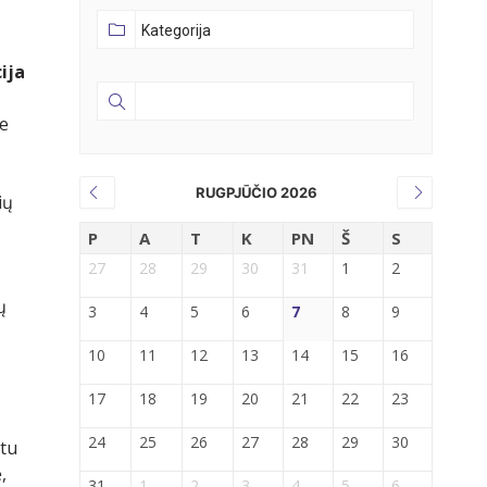
ija
me
RUGPJŪČIO 2026
ių
P
A
T
K
PN
Š
S
27
28
29
30
31
1
2
ų
3
4
5
6
7
8
9
10
11
12
13
14
15
16
17
18
19
20
21
22
23
24
25
26
27
28
29
30
etu
,
31
1
2
3
4
5
6