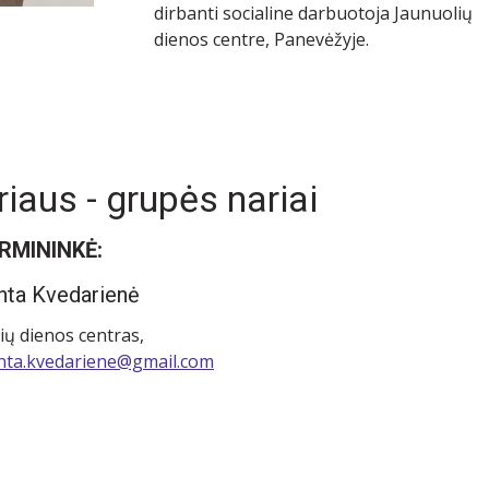
dirbanti socialine darbuotoja Jaunuolių
dienos centre, Panevėžyje.
iaus - grupės nariai
IRMININKĖ:
nta Kvedarienė
ių dienos centras,
nta.kvedariene@gmail.com