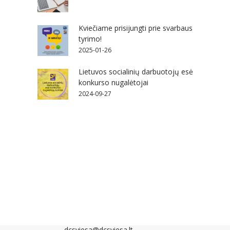
Kviečiame prisijungti prie svarbaus
tyrimo!
2025-01-26
Lietuvos socialinių darbuotojų esė
konkurso nugalėtojai
2024-09-27
KONTAKTAI:
+370 616 07455
dcsviesa@dcsviesa.lt