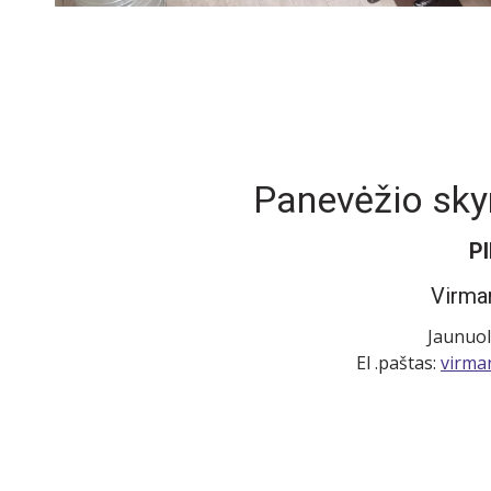
Panevėžio skyr
P
Virma
Jaunuol
El .paštas:
virma