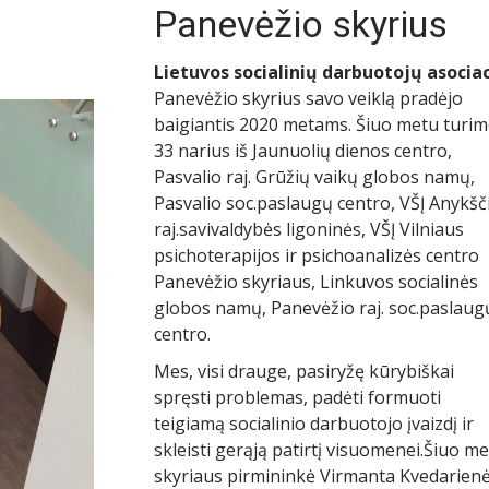
Panevėžio skyrius
Lietuvos socialinių darbuotojų asociac
Panevėžio skyrius savo veiklą pradėjo
baigiantis 2020 metams. Šiuo metu turi
33 narius iš Jaunuolių dienos centro,
Pasvalio raj. Grūžių vaikų globos namų,
Pasvalio soc.paslaugų centro, VŠĮ Anykšč
raj.savivaldybės ligoninės, VŠĮ Vilniaus
psichoterapijos ir psichoanalizės centro
Panevėžio skyriaus, Linkuvos socialinės
globos namų, Panevėžio raj. soc.paslaug
centro.
Mes, visi drauge, pasiryžę kūrybiškai
spręsti problemas, padėti formuoti
teigiamą socialinio darbuotojo įvaizdį ir
skleisti gerąją patirtį visuomenei.Šiuo m
skyriaus pirmininkė Virmanta Kvedarienė