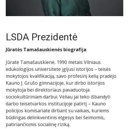
LSDA Prezidentė
Jūratės Tamašauskienės biografija
Jūratė Tamašauskienė, 1990 metais Vilniaus
edukologijos universitete įgijusi istorijos – teisės
mokytojos kvalifikaciją, savo profesinį kelią pradėjo
Kauno J. Grušo gimnazijoje, kur dirbo istorijos
mokytoja bei direktoriaus pavaduotoja
sociokultūriniam darbui. Vėliau jai teko išbandyti
darbo teisėtvarkos institucijoje patirtį – Kauno
policijos komisariate dirbant su vaikais, kuriems
būdingas delinkventinis elgesys bei šeimomis,
patiriančiomis socialinę riziką.