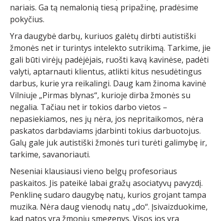
nariais. Ga tą nemalonią tiesą pripažinę, pradėsime
pokyčius.
Yra daugybė darbų, kuriuos galėtų dirbti autistiški
žmonės net ir turintys intelekto sutrikimą. Tarkime, jie
gali būti virėjų padėjėjais, ruošti kavą kavinėse, padėti
valyti, aptarnauti klientus, atlikti kitus nesudėtingus
darbus, kurie yra reikalingi. Daug kam žinoma kavinė
Vilniuje „Pirmas blynas“, kurioje dirba žmonės su
negalia. Tačiau net ir tokios darbo vietos –
nepasiekiamos, nes jų nėra, jos nepritaikomos, nėra
paskatos darbdaviams įdarbinti tokius darbuotojus.
Galų gale juk autistiški žmonės turi turėti galimybę ir,
tarkime, savanoriauti.
Neseniai klausiausi vieno belgų profesoriaus
paskaitos. Jis pateikė labai gražų asociatyvų pavyzdį.
Penklinę sudaro daugybę natų, kurios grojant tampa
muzika. Nėra daug vienodų natų „do“. Įsivaizduokime,
kad natos yra žmonių smegenys. Visos jos yra