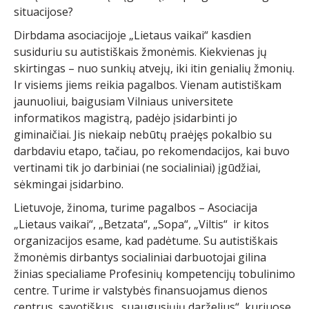
situacijose?
Dirbdama asociacijoje „Lietaus vaikai“ kasdien
susiduriu su autistiškais žmonėmis. Kiekvienas jų
skirtingas – nuo sunkių atvejų, iki itin genialių žmonių.
Ir visiems jiems reikia pagalbos. Vienam autistiškam
jaunuoliui, baigusiam Vilniaus universitete
informatikos magistrą, padėjo įsidarbinti jo
giminaičiai. Jis niekaip nebūtų praėjęs pokalbio su
darbdaviu etapo, tačiau, po rekomendacijos, kai buvo
vertinami tik jo darbiniai (ne socialiniai) įgūdžiai,
sėkmingai įsidarbino.
Lietuvoje, žinoma, turime pagalbos – Asociacija
„Lietaus vaikai“, „Betzata“, „Sopa“, „Viltis“ ir kitos
organizacijos esame, kad padėtume. Su autistiškais
žmonėmis dirbantys socialiniai darbuotojai gilina
žinias specialiame Profesinių kompetencijų tobulinimo
centre. Turime ir valstybės finansuojamus dienos
centrus, savotiškus „suaugusiųjų darželius“, kuriuose