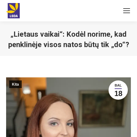
„Lietaus vaikai“: Kodėl norime, kad
penklinėje visos natos būtų tik „do“?
You are here:
Kita
BAL
18