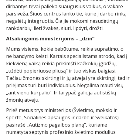
dirbantys tėvai palieka suaugusius vaikus, o vakare
parsiveža. Šiuos centrus lanko tie, kurie į darbo rinką
negalėtų integruotis. Čia jie mokomi nesudėtingų
rankdarbių: lieti žvakes, siūti, lipdyti, drožti.
Atsakingoms ministerijoms – „dzin“
Mums visiems, kokie bebūtume, reikia supratimo, o
ne bandymo keisti. Kartais specialistams atrodo, kad į
kiekvieną vaiką reikia prikimšti kažkokių įgūdžių,
„uždėti popieriuose pliusą“ ir tuo viskas baigiasi.
Tačiau žmonės skirtingi ir jų atvejai yra skirtingi, tad ir
priėjimas turi būti individualus. Negalima mauti visų
„ant vieno kurpalio“. Ir tai ypač galioja autistiškų
žmonių atveju.
Prieš metus trys ministerijos (Švietimo, mokslo ir
sporto, Socialinės apsaugos ir darbo ir Sveikatos)
pasirašė „Autizmo pagalbos planą“, kuriame
numatyta septynis profesinio švietimo modulius