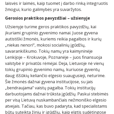
laisvės ir laimės, kaip tuomet į darbo rinką integruotis
žmogui, kurio galimybės yra suvaržytos.
Gerosios praktikos pavyzdžiai – užsienyje
Užsienyje turime geros praktikos pavyzdžių, kai
įkuriami grupinio gyvenimo namai. Juose gyvena
autistiški žmonės, kuriems reikia pagalbos ir kurių
„niekas nenori“, mokosi socialinių įgūdžių,
savarankiškumo. Tokių namų yra kaimyninėje
Lenkijoje – Krokuvoje, Poznanėje – juos finansuoja
valstybė ir privatūs rėmėjai. Deja, Lietuvoje nė vienų
tokių grupinio gyvenimo namų, kuriuose gyventų
daug iššūkių keliančio elgesio suaugusieji, neturime.
Šie žmonės dažnai gyvena institucijose, su jais
„bendraujama“ vaistų pagalba. Tokių institucijų
darbuotojams dažnai trūksta įgūdžių. Paskui stebimės
per visą Lietuvą nuskambančiais nežmoniško elgesio
atvejais. Tačiau, kas buvo padaryta, kad specialistams
būtų suteikta žinių ir įgūdžių, kaip elgtis sudėtingose