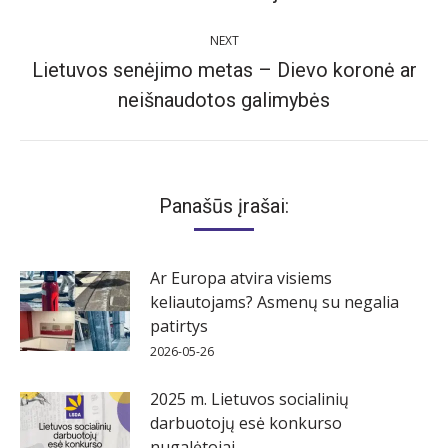
post:
NEXT
Lietuvos senėjimo metas – Dievo koronė ar
Next
neišnaudotos galimybės
post:
Panašūs įrašai:
Ar Europa atvira visiems
keliautojams? Asmenų su negalia
patirtys
2026-05-26
2025 m. Lietuvos socialinių
darbuotojų esė konkurso
nugalėtojai