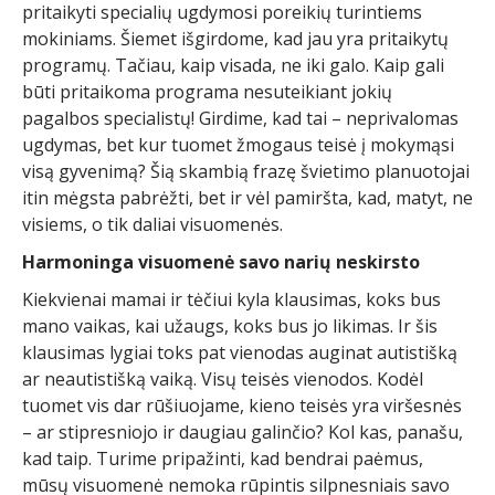
pritaikyti specialių ugdymosi poreikių turintiems
mokiniams. Šiemet išgirdome, kad jau yra pritaikytų
programų. Tačiau, kaip visada, ne iki galo. Kaip gali
būti pritaikoma programa nesuteikiant jokių
pagalbos specialistų! Girdime, kad tai – neprivalomas
ugdymas, bet kur tuomet žmogaus teisė į mokymąsi
visą gyvenimą? Šią skambią frazę švietimo planuotojai
itin mėgsta pabrėžti, bet ir vėl pamiršta, kad, matyt, ne
visiems, o tik daliai visuomenės.
Harmoninga visuomenė savo narių neskirsto
Kiekvienai mamai ir tėčiui kyla klausimas, koks bus
mano vaikas, kai užaugs, koks bus jo likimas. Ir šis
klausimas lygiai toks pat vienodas auginat autistišką
ar neautistišką vaiką. Visų teisės vienodos. Kodėl
tuomet vis dar rūšiuojame, kieno teisės yra viršesnės
– ar stipresniojo ir daugiau galinčio? Kol kas, panašu,
kad taip. Turime pripažinti, kad bendrai paėmus,
mūsų visuomenė nemoka rūpintis silpnesniais savo