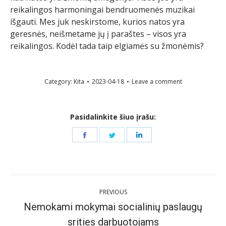
reikalingos harmoningai bendruomenės muzikai
išgauti. Mes juk neskirstome, kurios natos yra
geresnės, neišmetame jų į paraštes – visos yra
reikalingos. Kodėl tada taip elgiamės su žmonėmis?
Category:
Kita
2023-04-18
Leave a comment
Pasidalinkite šiuo įrašu:
Share
Share
Share
on
on
on
Facebook
Twitter
LinkedIn
Post
PREVIOUS
navigation
Nemokami mokymai socialinių paslaugų
Previous
srities darbuotojams