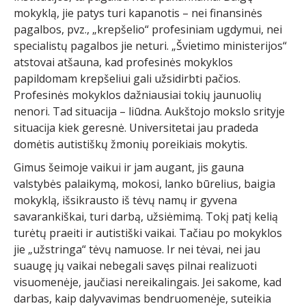
mokyklą, jie patys turi kapanotis – nei finansinės
pagalbos, pvz., „krepšelio“ profesiniam ugdymui, nei
specialistų pagalbos jie neturi. „Švietimo ministerijos“
atstovai atšauna, kad profesinės mokyklos
papildomam krepšeliui gali užsidirbti pačios.
Profesinės mokyklos dažniausiai tokių jaunuolių
nenori. Tad situacija – liūdna. Aukštojo mokslo srityje
situacija kiek geresnė. Universitetai jau pradeda
domėtis autistiškų žmonių poreikiais mokytis.
Gimus šeimoje vaikui ir jam augant, jis gauna
valstybės palaikymą, mokosi, lanko būrelius, baigia
mokyklą, išsikrausto iš tėvų namų ir gyvena
savarankiškai, turi darbą, užsiėmimą. Tokį patį kelią
turėtų praeiti ir autistiški vaikai. Tačiau po mokyklos
jie „užstringa“ tėvų namuose. Ir nei tėvai, nei jau
suaugę jų vaikai nebegali savęs pilnai realizuoti
visuomenėje, jaučiasi nereikalingais. Jei sakome, kad
darbas, kaip dalyvavimas bendruomenėje, suteikia