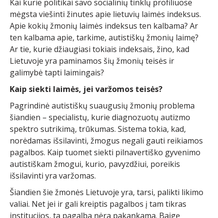
Kai kurie politikai savo socialinių tinklų profiliuose
mėgsta viešinti žinutes apie lietuvių laimės indeksus.
Apie kokių žmonių laimės indeksus ten kalbama? Ar
ten kalbama apie, tarkime, autistiškų žmonių laimę?
Ar tie, kurie džiaugiasi tokiais indeksais, žino, kad
Lietuvoje yra paminamos šių žmonių teisės ir
galimybė tapti laimingais?
Kaip siekti laimės, jei varžomos teisės?
Pagrindinė autistiškų suaugusių žmonių problema
šiandien – specialistų, kurie diagnozuotų autizmo
spektro sutrikimą, trūkumas. Sistema tokia, kad,
norėdamas išsilavinti, žmogus negali gauti reikiamos
pagalbos. Kaip tuomet siekti pilnavertiško gyvenimo
autistiškam žmogui, kurio, pavyzdžiui, poreikis
išsilavinti yra varžomas.
Šiandien šie žmonės Lietuvoje yra, tarsi, palikti likimo
valiai. Net jei ir gali kreiptis pagalbos į tam tikras
institucijos, ta pagalba nėra pakankama. Baigę