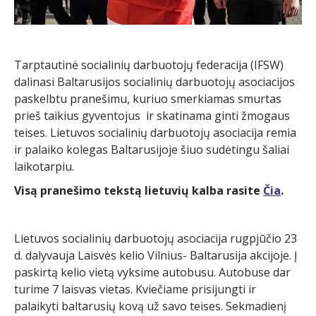
Tarptautinė socialinių darbuotojų federacija (IFSW)
dalinasi Baltarusijos socialinių darbuotojų asociacijos
paskelbtu pranešimu, kuriuo smerkiamas smurtas
prieš taikius gyventojus ir skatinama ginti žmogaus
teises. Lietuvos socialinių darbuotojų asociacija remia
ir palaiko kolegas Baltarusijoje šiuo sudėtingu šaliai
laikotarpiu.
Visą pranešimo tekstą lietuvių kalba rasite
Čia
.
Lietuvos socialinių darbuotojų asociacija rugpjūčio 23
d. dalyvauja Laisvės kelio Vilnius- Baltarusija akcijoje. Į
paskirtą kelio vietą vyksime autobusu. Autobuse dar
turime 7 laisvas vietas. Kviečiame prisijungti ir
palaikyti baltarusių kovą už savo teises. Sekmadienį