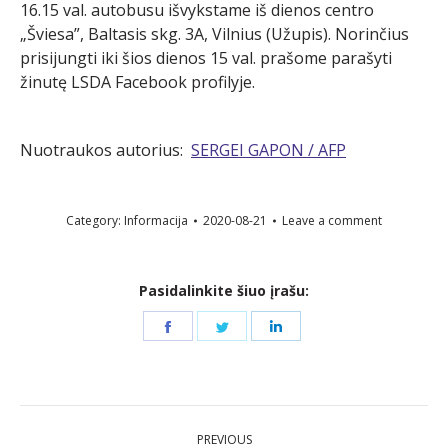
16.15 val. autobusu išvykstame iš dienos centro
„Šviesa”, Baltasis skg. 3A, Vilnius (Užupis). Norinčius
prisijungti iki šios dienos 15 val. prašome parašyti
žinutę LSDA Facebook profilyje.
Nuotraukos autorius:
SERGEI GAPON / AFP
Category:
Informacija
2020-08-21
Leave a comment
Pasidalinkite šiuo įrašu:
Share
Share
Share
on
on
on
Facebook
Twitter
LinkedIn
Post
PREVIOUS