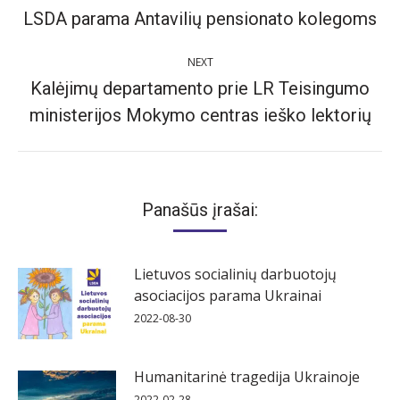
navigation
LSDA parama Antavilių pensionato kolegoms
Previous
post:
NEXT
Kalėjimų departamento prie LR Teisingumo
Next
ministerijos Mokymo centras ieško lektorių
post:
Panašūs įrašai:
Lietuvos socialinių darbuotojų
asociacijos parama Ukrainai
2022-08-30
Humanitarinė tragedija Ukrainoje
2022-02-28